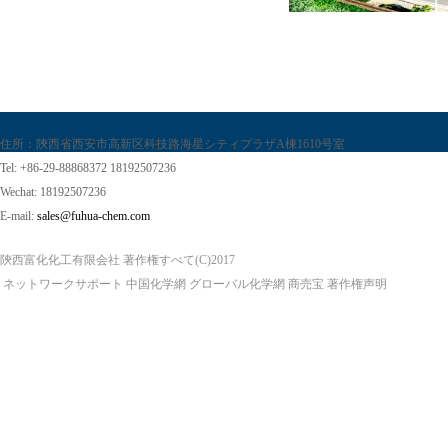
住所：陝西省西安市高新区科技路海星シティプラザA棟1610号室
Tel: +86-29-88868372 18192507236
Wechat: 18192507236
E-mail:
sales@fuhua-chem.com
陝西富化化工有限会社
著作権すべて(C)2017
ネットワークサポート
中国化学網
グローバル化学網
商売宝
著作権声明