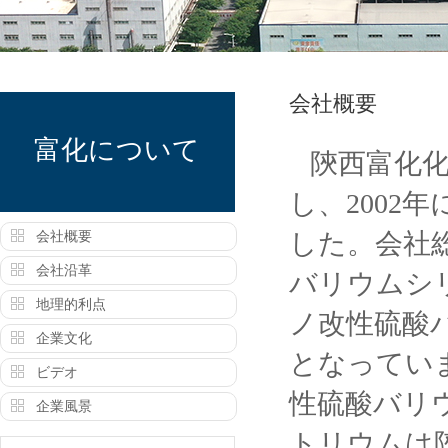
会社概要
富化について
陝西富化化
し、2002
した。会社
会社概要
会社沿革
バリウムシ
地理的利点
ノ改性硫酸
企業文化
となってい
ビデオ
性硫酸バリ
企業風景
トリウムは