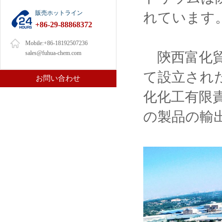
販売ホットライン
れています
+86-29-88868372
Mobile:+86-18192507236
sales@fuhua-chem.com
陝西富化貿
て設立され
お問い合わせ
化化工有限
の製品の輸