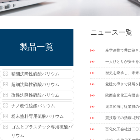
ニュース一覧
製品一覧
産学連携で共に築き
一人ひとりが安全を
歴史を継承し、未来
精細沈降性硫酸バリウム
党建の導きで発展を
超細沈降性硫酸バリウム
改性沈降性硫酸バリウム
陝西富化化工有限責
ナノ改性硫酸バリウム
児童節向け従業員の
粉末塗料専用硫酸バリウム
競技場での活躍--陝
ゴムとプラスチック専用硫酸バ
富化化工会社は二〇
リウム