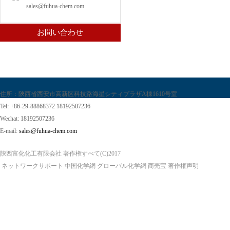
sales@fuhua-chem.com
お問い合わせ
住所：陝西省西安市高新区科技路海星シティプラザA棟1610号室
Tel: +86-29-88868372 18192507236
Wechat: 18192507236
E-mail:
sales@fuhua-chem.com
陝西富化化工有限会社
著作権すべて(C)2017
ネットワークサポート
中国化学網
グローバル化学網
商売宝
著作権声明