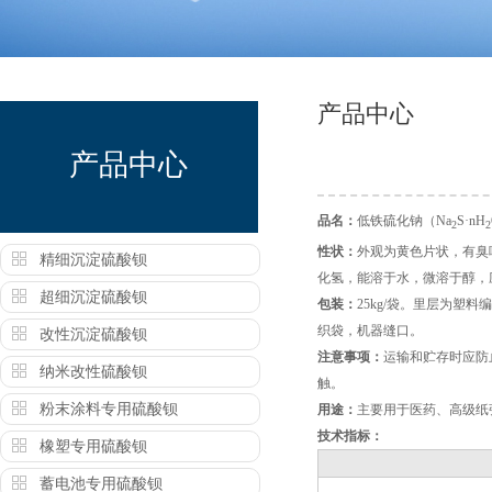
产品中心
产品中心
品名：
低铁硫化钠（Na
S·nH
2
2
性状：
外观为黄色片状，有臭
精细沉淀硫酸钡
化氢，能溶于水，微溶于醇，
超细沉淀硫酸钡
包装：
25kg/袋。里层为
织袋，机器缝口。
改性沉淀硫酸钡
注意事项：
运输和贮存时应防
纳米改性硫酸钡
触。
粉末涂料专用硫酸钡
用途：
主要用于医药、高级纸
技术指标：
橡塑专用硫酸钡
蓄电池专用硫酸钡