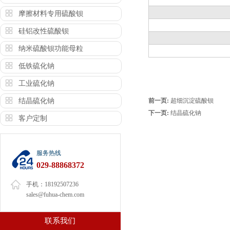
摩擦材料专用硫酸钡
硅铝改性硫酸钡
纳米硫酸钡功能母粒
低铁硫化钠
工业硫化钠
结晶硫化钠
前一页:
超细沉淀硫酸钡
下一页:
结晶硫化钠
客户定制
服务热线
029-88868372
手机：18192507236
sales@fuhua-chem.com
联系我们